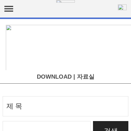
ABOUT US | 회사소개
인사말
SERVICE | 사업분야
연혁
안전문화 및 역량강화
DOWNLOAD | 자료실
조직 및 인력
중대재해 예방 컨설팅
안전문화 수준진단
공지사항
CUSTOMER | 고객지원
주요실적
DOWNLOAD | 자료실
대기질/VOCs 모니터링
SIF 중대위험관리
행동기반안전(BBS)
교육자료 및 서식
회원가입
오시는길
공정·화학물질 안전관리
펜스라인 모니터링 컨설팅
안전보건 관리체계 구축
비기술적역량(NTS)강화
카드뉴스(운영성과)
Q&A 문의게시판
사고조사·대응
PSM 공정안전관리
VOCs 측정 및 관리
위험성평가
안전·노무 융합 대응관리
화학물질 안전진단
미세먼지 측정 및 모니터링
시스템안전진단
검색